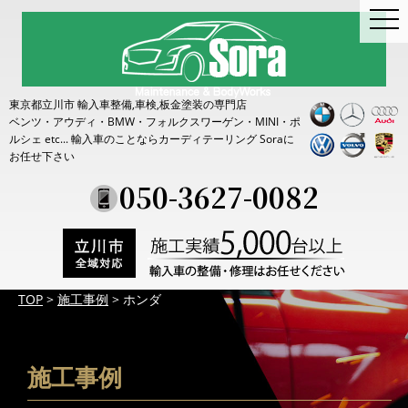
togg
navi
東京都立川市 輸入車整備,車検,板金塗装の専門店
ベンツ・アウディ・BMW・フォルクスワーゲン・MINI・ポ
ルシェ etc...
輸入車のことならカーディテーリング Soraに
お任せ下さい
050-3627-0082
TOP
>
施工事例
>
ホンダ
施工事例