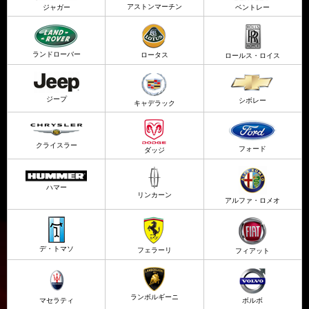
アストンマーチン
ジャガー
ベントレー
ランドローバー
ロータス
ロールス・ロイス
ジープ
シボレー
キャデラック
クライスラー
フォード
ダッジ
ハマー
リンカーン
アルファ・ロメオ
デ・トマソ
フェラーリ
フィアット
ランボルギーニ
マセラティ
ボルボ