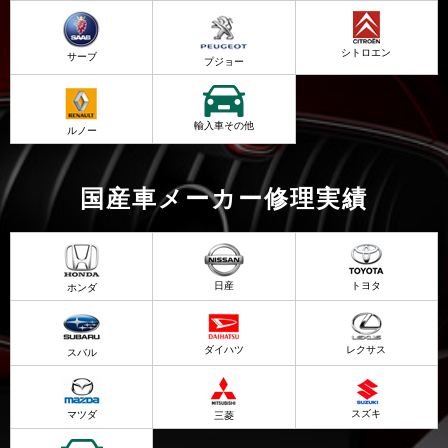
シトロエン
サーブ
プジョー
輸入車その他
ルノー
国産車メーカー修理実績
日産
トヨタ
ホンダ
ダイハツ
レクサス
スバル
スズキ
マツダ
三菱