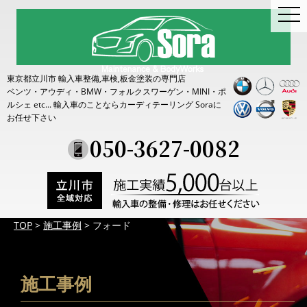
togg
navi
東京都立川市 輸入車整備,車検,板金塗装の専門店
ベンツ・アウディ・BMW・フォルクスワーゲン・MINI・ポ
ルシェ etc...
輸入車のことならカーディテーリング Soraに
お任せ下さい
050-3627-0082
TOP
>
施工事例
>
フォード
施工事例