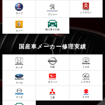
シトロエン
サーブ
プジョー
輸入車その他
ルノー
国産車メーカー修理実績
日産
トヨタ
ホンダ
ダイハツ
レクサス
スバル
スズキ
マツダ
三菱