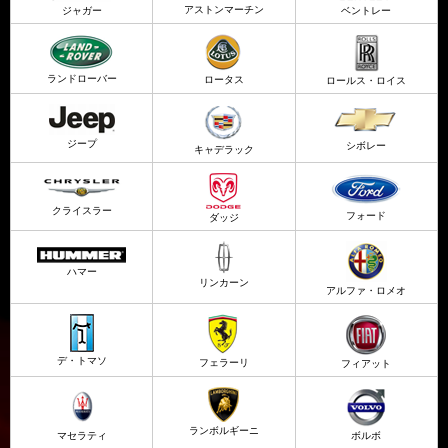
アストンマーチン
ジャガー
ベントレー
ランドローバー
ロータス
ロールス・ロイス
ジープ
シボレー
キャデラック
クライスラー
フォード
ダッジ
ハマー
リンカーン
アルファ・ロメオ
デ・トマソ
フェラーリ
フィアット
ランボルギーニ
マセラティ
ボルボ